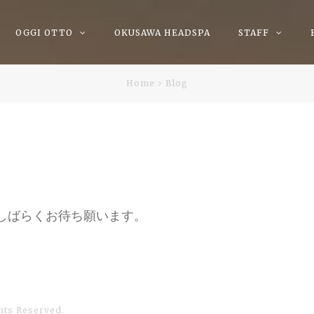
OGGI OTTO
OKUSAWA HEADSPA
STAFF
Home
Blog
しばらくお待ち願います。
ghts Reserved.