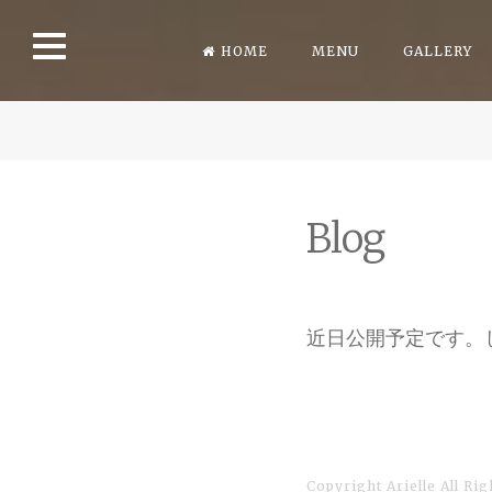
Skip
HOME
MENU
GALLERY
to
content
Blog
近日公開予定です。
Copyright Arielle All Ri